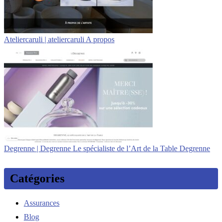
Atelier­caru­li | atelier­caru­li A propos
Degrenne | Degrenne Le spécialiste de l’Art de la Table Degrenne
Catégories
Assurances
Blog