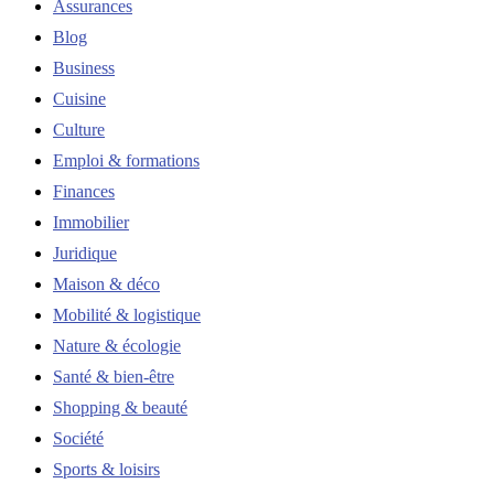
Assurances
Blog
Business
Cuisine
Culture
Emploi & formations
Finances
Immobilier
Juridique
Maison & déco
Mobilité & logistique
Nature & écologie
Santé & bien-être
Shopping & beauté
Société
Sports & loisirs