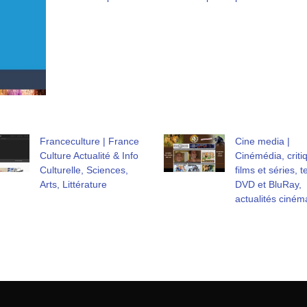
Fran­cecul­tu­re | France
Cine media |
Culture Actualité & Info
Cinémédia, criti
Culturelle, Sciences,
films et séries, t
Arts, Littérature
DVD et BluRay,
actualités ciném