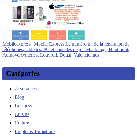
Mobi­leexpress | Mobile Express Le numéro un de la réparation de
téléphones, tablettes, PC et consoles de jeu Maubeuge, Hautmont,
AulnoyeAymeries, Louvroil, Douai, Va­len­cien­nes
Catégories
Assurances
Blog
Business
Cuisine
Culture
Emploi & formations