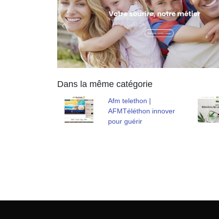
Dans la même catégorie
Afm telethon |
AFMTéléthon innover
pour guérir