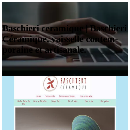
Baschieri ceramique | Baschieri
Céramique, vaisselle con­tem­
porai­ne et artisanale.