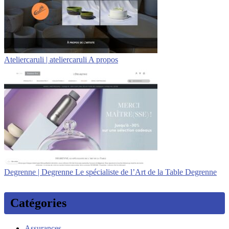
Atelier­caru­li | atelier­caru­li A propos
Degrenne | Degrenne Le spécialiste de l’Art de la Table Degrenne
Catégories
Assurances