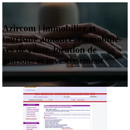
Azircom | immobilier et
tourisme annonces im­mobilie­
res de vente, location de
maisons et in­vestis­se­ment