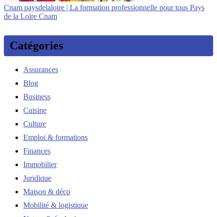
Cnam paysdelaloi­re | La formation profes­sionnel­le pour tous Pays
de la Loire Cnam
Catégories
Assurances
Blog
Business
Cuisine
Culture
Emploi & formations
Finances
Immobilier
Juridique
Maison & déco
Mobilité & logistique